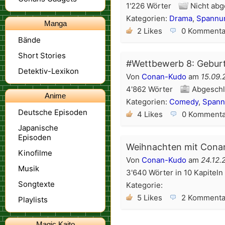
1'226 Wörter
Nicht abg
Kategorien:
Drama
,
Spannu
Manga
2 Likes
0 Kommenta
Bände
Short Stories
#Wettbewerb 8: Geburts
Detektiv-Lexikon
Von
Conan-Kudo
am
15.09.
4'862 Wörter
Abgeschl
Anime
Kategorien:
Comedy
,
Spann
Deutsche Episoden
4 Likes
0 Kommenta
Japanische
Episoden
Weihnachten mit Cona
Kinofilme
Von
Conan-Kudo
am
24.12.
Musik
3'640 Wörter in 10 Kapiteln
Songtexte
Kategorie:
5 Likes
2 Kommenta
Playlists
Magic Kaito