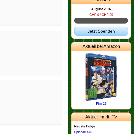
August 2026
CHF 0 / CHF 90
Jetzt Spenden
Aktuell bei Amazon
Film 25
Aktuell im dt. TV
Neuste Folge
Episode 445