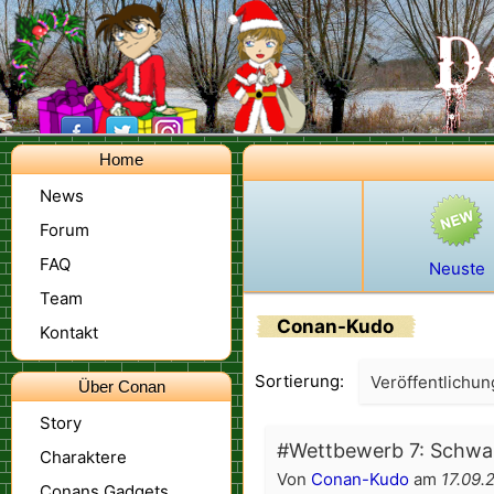
Home
News
Forum
FAQ
Neuste
Team
Conan-Kudo
Kontakt
Sortierung:
Veröffentlichu
Über Conan
Story
#Wettbewerb 7: Schwa
Charaktere
Von
Conan-Kudo
am
17.09.
Conans Gadgets