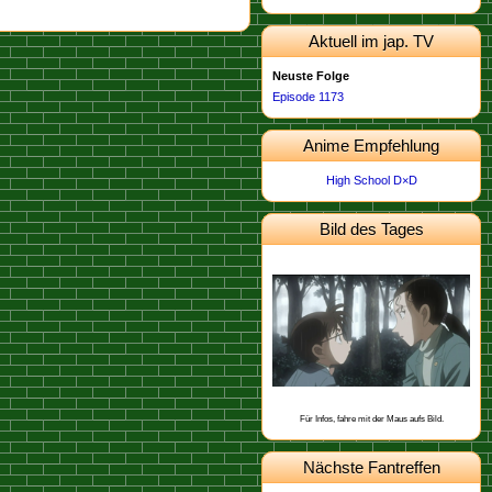
Aktuell im jap. TV
Neuste Folge
Episode 1173
Anime Empfehlung
High School D×D
Bild des Tages
Dieses Bild stammt von der
.
Episode 462
Schon gewusst, dass Yukiko Kudo mit
Sharon Vineyard und Toichi Kuroba
befreundet ist?
Für Infos, fahre mit der Maus aufs Bild.
Nächste Fantreffen