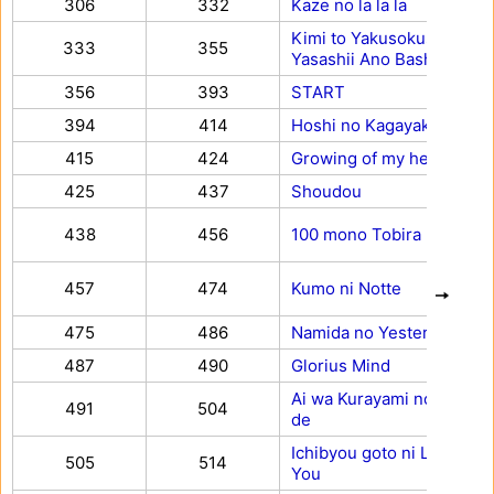
306
332
Kaze no la la la
Kimi to Yakusokushita
333
355
Yasashii Ano Basho made
356
393
START
394
414
Hoshi no Kagayaki yo
415
424
Growing of my heart
425
437
Shoudou
438
456
100 mono Tobira
457
474
Kumo ni Notte
475
486
Namida no Yesterday
487
490
Glorius Mind
Ai wa Kurayami no naka
491
504
de
Ichibyou goto ni Love for
505
514
You