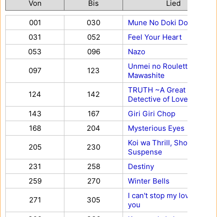
Von
Bis
Lied
001
030
Mune No Doki Doki
031
052
Feel Your Heart
053
096
Nazo
Unmei no Roulette
097
123
Mawashite
TRUTH ~A Great
124
142
Detective of Love~
143
167
Giri Giri Chop
168
204
Mysterious Eyes
Koi wa Thrill, Shock,
205
230
Suspense
231
258
Destiny
259
270
Winter Bells
I can't stop my love for
271
305
you