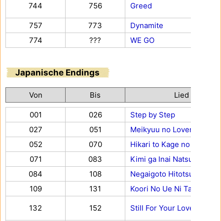
744
756
Greed
757
773
Dynamite
774
???
WE GO
Japanische Endings
Von
Bis
Lied
001
026
Step by Step
027
051
Meikyuu no Lovers
052
070
Hikari to Kage no Roman
071
083
Kimi ga Inai Natsu
084
108
Negaigoto Hitotsu Dake
109
131
Koori No Ue Ni Tatsu You 
132
152
Still For Your Love