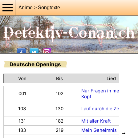
Anime > Songtexte
Deutsche Openings
Von
Bis
Lied
Nur Fragen in meinem
001
102
Kopf
103
130
Lauf durch die Zeit
131
182
Mit aller Kraft
183
219
Mein Geheimnis