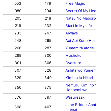
053
179
Free Magic
080
204
Secret Of My Heart
205
218
Natsu No Maboroshi
219
232
Start In My Life
233
247
Always
248
265
Aoi Aoi Kono Hoshi ni
266
287
Yumemita Atode
288
300
Mushoku
301
306
Overture
307
328
Ashita wo Yumemite
329
349
Kimi to iu Hikari
Nemuru Kimi no Yokogao 
350
375
Hohoemi wo
376
397
Wasurezaki
June Bride - Anata shika
398
407
mienai