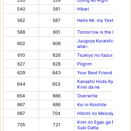
530
539
Doing All Right
540
561
Hikari
562
587
Hello Mr. my Yesterday
588
601
Tomorrow is the last Tim
Juugoya Kuraishisu ~kimi 
602
609
aitai~
610
626
Tsukiyo no itazura no ma
627
628
Pilgrim
629
643
Your Best Friend
Kanashii Hodo Kyō no Yūh
644
653
Kirei da ne
654
666
Overwrite
667
686
Koi ni Koishite
687
704
Hitomi no Melody
Kimi no Egao ga Nani Yor
705
721
Suki Datta