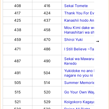
408
416
Sekai Tomete
417
424
Thank You For Everything
425
437
Kanashii hodo Anata ga su
Mou Kimi dake wo
438
458
Hanashitari wa shinai
459
470
Shiroi Yuki
471
486
I Still Believe ~Tame'iki~
Sekai wa Mawaru to Iu
487
490
Keredo
Yukidoke no ano Kawa no
491
504
nagare no you ni
505
514
Summer Memories
515
520
Go Your Own Way
521
529
Koigokoro Kagayaki Naga