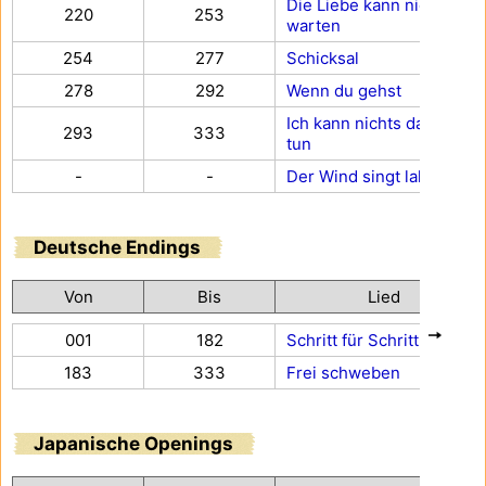
Die Liebe kann nicht
220
253
warten
254
277
Schicksal
278
292
Wenn du gehst
Ich kann nichts dagegen
293
333
tun
-
-
Der Wind singt lalala
Deutsche Endings
Von
Bis
Lied
001
182
Schritt für Schritt
183
333
Frei schweben
Japanische Openings