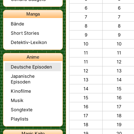
6
6
Manga
7
7
Bände
8
8
Short Stories
9
9
Detektiv-Lexikon
10
10
11
11
Anime
11
12
Deutsche Episoden
12
13
Japanische
13
14
Episoden
14
15
Kinofilme
15
16
Musik
16
17
Songtexte
17
18
Playlists
18
19
19
20
Magic Kaito