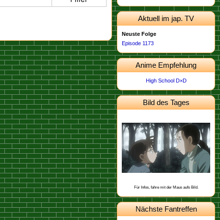
Aktuell im jap. TV
Neuste Folge
Episode 1173
Anime Empfehlung
High School D×D
Bild des Tages
Dieses Bild stammt von der
.
Episode 462
Schon gewusst, dass Yukiko Kudo mit
Sharon Vineyard und Toichi Kuroba
befreundet ist?
Für Infos, fahre mit der Maus aufs Bild.
Nächste Fantreffen