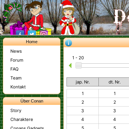
Home
News
1 - 20
Forum
FAQ
Team
jap. Nr.
dt. Nr.
Kontakt
1
1
Über Conan
2
2
Story
3
3
Charaktere
4
4
5
5
Conans Gadgets