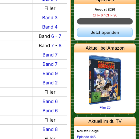
Filler
August 2026
CHF 0 / CHF 90
Band 3
Band 4
Jetzt Spenden
Band
6
-
7
Band
7
-
8
Aktuell bei Amazon
Band 7
Band 7
Band 9
Band 2
Filler
Band 6
Film 25
Band 6
Filler
Aktuell im dt. TV
Band 8
Neuste Folge
Episode 445
Filler