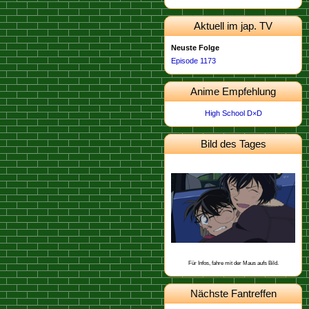
Aktuell im jap. TV
Neuste Folge
Episode 1173
Anime Empfehlung
High School D×D
Bild des Tages
Dieses Bild stammt von der
.
Episode 674
Schon gewusst, dass Kogoro eine
Narbe an der Schulter hat, die er sich
angeblich bei einem Baseballspiel
geholt hat?
Für Infos, fahre mit der Maus aufs Bild.
Nächste Fantreffen