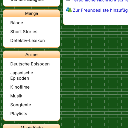
Zur Freundesliste hinzufü
Manga
Bände
Short Stories
Detektiv-Lexikon
Anime
Deutsche Episoden
Japanische
Episoden
Kinofilme
Musik
Songtexte
Playlists
Magic Kaito