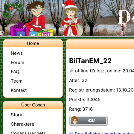
Home
News
BiiTanEM_22
Forum
offline (Zuletzt online: 20.0
FAQ
Alter: 32
Team
Registrierungsdatum: 13.10.201
Kontakt
Punkte: 30045
Über Conan
Rang: 3716
Story
Charaktere
Conans Gadgets
Persönliche Nachricht schr