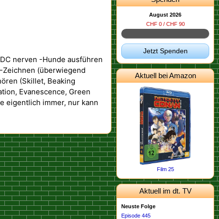
August 2026
CHF 0 / CHF 90
Jetzt Spenden
 DC nerven -Hunde ausführen
n -Zeichnen (überwiegend
Aktuell bei Amazon
ren (Skillet, Beaking
ation, Evanescence, Green
e eigentlich immer, nur kann
Film 25
Aktuell im dt. TV
Neuste Folge
Episode 445