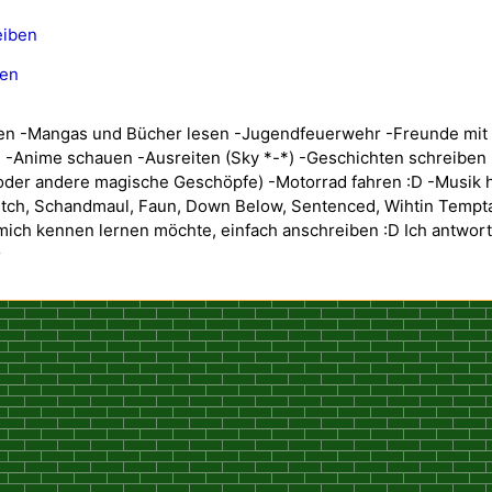
eiben
gen
uen -Mangas und Bücher lesen -Jugendfeuerwehr -Freunde mit
n) -Anime schauen -Ausreiten (Sky *-*) -Geschichten schreibe
der andere magische Geschöpfe) -Motorrad fahren :D -Musik hö
tch, Schandmaul, Faun, Down Below, Sentenced, Wihtin Tempt
 mich kennen lernen möchte, einfach anschreiben :D Ich antwort
^