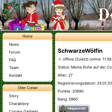
Home
News
SchwarzeWölfin
Forum
offline (Zuletzt online: 11.0
FAQ
Status: Meine Ruhe auf der C
Team
Alter: 27
Kontakt
Registrierungsdatum: 24.01.20
Über Conan
Punkte: 20690
Story
Rang: 5860
Charaktere
Conans Gadgets