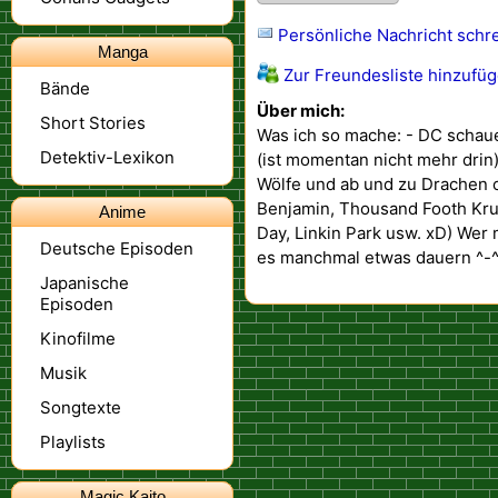
Persönliche Nachricht schr
Manga
Zur Freundesliste hinzufü
Bände
Über mich:
Short Stories
Was ich so mache: - DC scha
Detektiv-Lexikon
(ist momentan nicht mehr dri
Wölfe und ab und zu Drachen o
Benjamin, Thousand Footh Kru
Anime
Day, Linkin Park usw. xD) Wer
Deutsche Episoden
es manchmal etwas dauern ^-
Japanische
Episoden
Kinofilme
Musik
Songtexte
Playlists
Magic Kaito