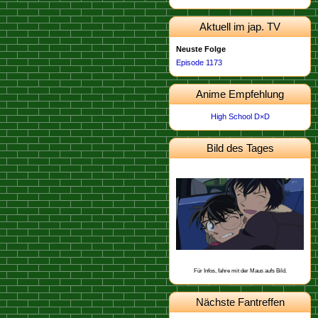
Aktuell im jap. TV
Neuste Folge
Episode 1173
Anime Empfehlung
High School D×D
Bild des Tages
Dieses Bild stammt von der
.
Episode 674
Schon gewusst, dass Kogoro eine
Narbe an der Schulter hat, die er sich
angeblich bei einem Baseballspiel
geholt hat?
Für Infos, fahre mit der Maus aufs Bild.
Nächste Fantreffen