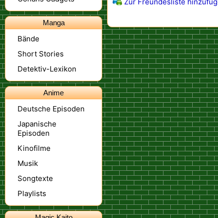
Zur Freundesliste hinzufü
Manga
Bände
Short Stories
Detektiv-Lexikon
Anime
Deutsche Episoden
Japanische
Episoden
Kinofilme
Musik
Songtexte
Playlists
Magic Kaito