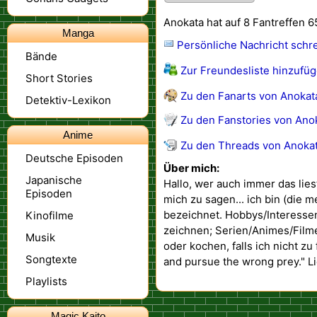
Anokata hat auf 8 Fantreffen 6
Manga
Persönliche Nachricht schr
Bände
Zur Freundesliste hinzufü
Short Stories
Zu den Fanarts von Anokata
Detektiv-Lexikon
Zu den Fanstories von Anok
Anime
Zu den Threads von Anokat
Deutsche Episoden
Über mich:
Japanische
Hallo, wer auch immer das lies
Episoden
mich zu sagen... ich bin (die m
bezeichnet. Hobbys/Interessen 
Kinofilme
zeichnen; Serien/Animes/Filme
Musik
oder kochen, falls ich nicht zu 
Songtexte
and pursue the wrong prey." Li
Playlists
Magic Kaito