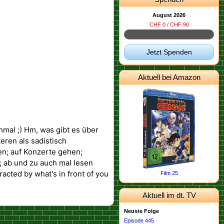
August 2026
CHF 0 / CHF 90
Jetzt Spenden
Aktuell bei Amazon
hmal ;) Hm, was gibt es über
teren als sadistisch
en; auf Konzerte gehen;
 ab und zu auch mal lesen
tracted by what's in front of you
Film 25
Aktuell im dt. TV
Neuste Folge
Episode 445