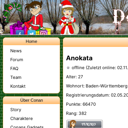
Home
News
Anokata
Forum
offline (Zuletzt online: 02.1
FAQ
Alter: 27
Team
Wohnort: Baden-Württemberg
Kontakt
Registrierungsdatum: 02.05.20
Über Conan
Punkte: 66470
Story
Rang: 382
Charaktere
Conans Gadgets