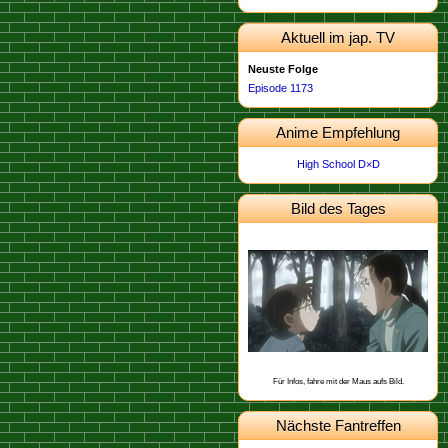
Aktuell im jap. TV
Neuste Folge
Episode 1173
Anime Empfehlung
High School D×D
Bild des Tages
Dieses Bild stammt von der
.
Episode 462
Schon gewusst, dass Yukiko Kudo mit
Sharon Vineyard und Toichi Kuroba
befreundet ist?
Für Infos, fahre mit der Maus aufs Bild.
Nächste Fantreffen