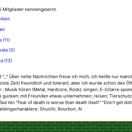
5 Mitglieder kennengelernt.
eiben
gen
 (11)
ata (3)
a (13)
t ^_^ Über nette Nachrichten freue ich mich, ich beiße nur manc
eiste Zeit) freundlich und tolerant, aber ich wurde schon des Öf
: Musik hören (Metal, Hardcore, Rock); singen; E-Gitarre spiel
 gucken; mit Freunden etwas unternehmen; reisen; Tierschutz;
faul bin "Fear of death is worse than death itself." "Don't get dis
eblingscharaktere: Shuichi, Bourbon, Ai