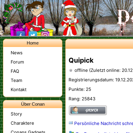
Home
News
Quipick
Forum
offline (Zuletzt online: 20.1
FAQ
Registrierungsdatum: 19.12.20
Team
Punkte: 25
Kontakt
Rang: 25843
Über Conan
Story
Charaktere
Persönliche Nachricht schr
Conans Gadgets