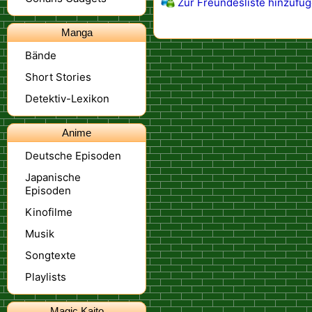
Zur Freundesliste hinzufü
Manga
Bände
Short Stories
Detektiv-Lexikon
Anime
Deutsche Episoden
Japanische
Episoden
Kinofilme
Musik
Songtexte
Playlists
Magic Kaito