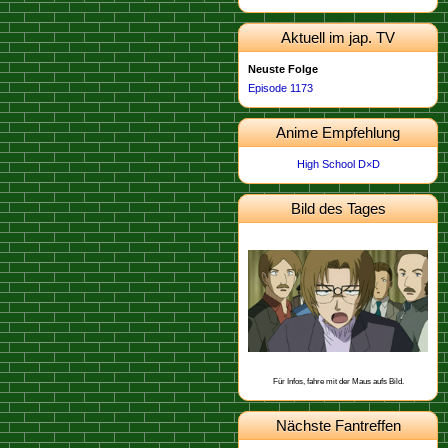
Aktuell im jap. TV
Neuste Folge
Episode 1173
Anime Empfehlung
High School D×D
Bild des Tages
Dieses Bild stammt von der
.
Episode 498
Schon gewusst, dass Heiji aus Osaka
stammt?
Für Infos, fahre mit der Maus aufs Bild.
Nächste Fantreffen