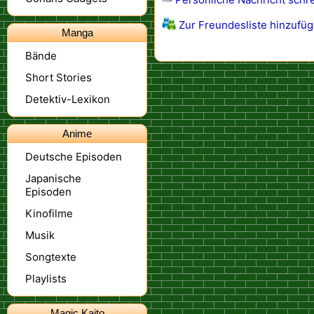
Zur Freundesliste hinzufü
Manga
Bände
Short Stories
Detektiv-Lexikon
Anime
Deutsche Episoden
Japanische
Episoden
Kinofilme
Musik
Songtexte
Playlists
Magic Kaito