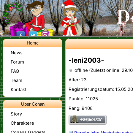
Home
News
-leni2003-
Forum
offline (Zuletzt online: 29.1
FAQ
Alter: 23
Team
Registrierungsdatum: 15.05.20
Kontakt
Punkte: 11025
Über Conan
Rang: 9408
Story
Charaktere
Conans Gadgets
Persönliche Nachricht schr