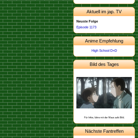
Aktuell im jap. TV
Neuste Folge
Episode 1173
Anime Empfehlung
High School D×D
Bild des Tages
Dieses Bild stammt von der
.
Episode 462
Schon gewusst, dass Yukiko Kudo mit
Sharon Vineyard und Toichi Kuroba
befreundet ist?
Für Infos, fahre mit der Maus aufs Bild.
Nächste Fantreffen