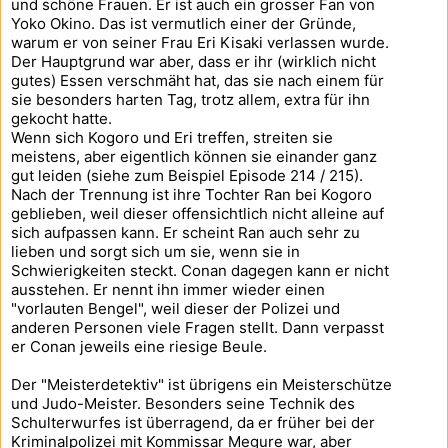
und schöne Frauen. Er ist auch ein grosser Fan von
Yoko Okino. Das ist vermutlich einer der Gründe,
warum er von seiner Frau Eri Kisaki verlassen wurde.
Der Hauptgrund war aber, dass er ihr (wirklich nicht
gutes) Essen verschmäht hat, das sie nach einem für
sie besonders harten Tag, trotz allem, extra für ihn
gekocht hatte.
Wenn sich Kogoro und Eri treffen, streiten sie
meistens, aber eigentlich können sie einander ganz
gut leiden (siehe zum Beispiel Episode 214 / 215).
Nach der Trennung ist ihre Tochter Ran bei Kogoro
geblieben, weil dieser offensichtlich nicht alleine auf
sich aufpassen kann. Er scheint Ran auch sehr zu
lieben und sorgt sich um sie, wenn sie in
Schwierigkeiten steckt. Conan dagegen kann er nicht
ausstehen. Er nennt ihn immer wieder einen
"vorlauten Bengel", weil dieser der Polizei und
anderen Personen viele Fragen stellt. Dann verpasst
er Conan jeweils eine riesige Beule.
Der "Meisterdetektiv" ist übrigens ein Meisterschütze
und Judo-Meister. Besonders seine Technik des
Schulterwurfes ist überragend, da er früher bei der
Kriminalpolizei mit Kommissar Megure war, aber