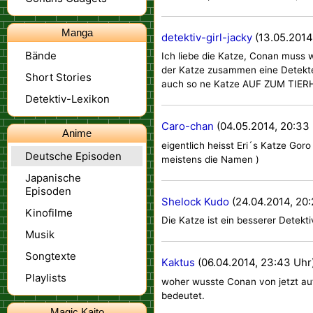
Manga
detektiv-girl-jacky
(13.05.2014
Bände
Ich liebe die Katze, Conan muss 
der Katze zusammen eine Detektei 
Short Stories
auch so ne Katze AUF ZUM TIER
Detektiv-Lexikon
Caro-chan
(04.05.2014, 20:33
Anime
eigentlich heisst Eri´s Katze Gor
Deutsche Episoden
meistens die Namen )
Japanische
Episoden
Shelock Kudo
(24.04.2014, 20:
Kinofilme
Die Katze ist ein besserer Detekt
Musik
Songtexte
Kaktus
(06.04.2014, 23:43 Uhr
Playlists
woher wusste Conan von jetzt au
bedeutet.
Magic Kaito