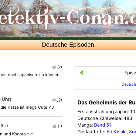
Deutsche Episoden
(2)
Epis
chon cool Japanisch z u können
Deutsch
9 Uhr)
(2)
Das Geheimnis der Ru
, die Katze ist mega Cute <3
Erstausstrahlung Japan: 10
Deutsche Zählweise: 483
Manga:
Band 51
Uhr)
(1)
Gastauftritte:
Eri Kisaki
,
So
an und Kogoro *-*