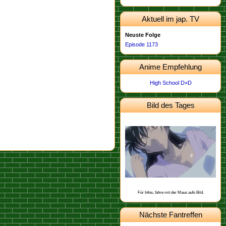
Aktuell im jap. TV
Neuste Folge
Episode 1173
Anime Empfehlung
High School D×D
Bild des Tages
Dieses Bild stammt von der
.
Episode 567
Schon gewusst, dass Kommissar
Nakamori schon hinter Kids Vater her
war?
Für Infos, fahre mit der Maus aufs Bild.
Nächste Fantreffen