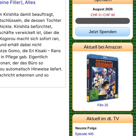
ine Filler)
,
Alles
August 2026
 Kirishita damit beauftragt,
CHF 0 / CHF 90
tschlüsseln, die dessen Tochter
ckte. Kirishita befürchtet,
Jetzt Spenden
chäfte verwickelt ist, über die
 Kogorou macht sich sofort ran,
d erhält dabei nicht
Aktuell bei Amazon
atze Gomo, die Eri Kisaki – Rans
 in Pflege gab. Eigentlich
Conan, der das Büro so
u automatisch Hinweise liefert.
achricht erkennen und so
Film 25
Aktuell im dt. TV
Neuste Folge
Episode 445