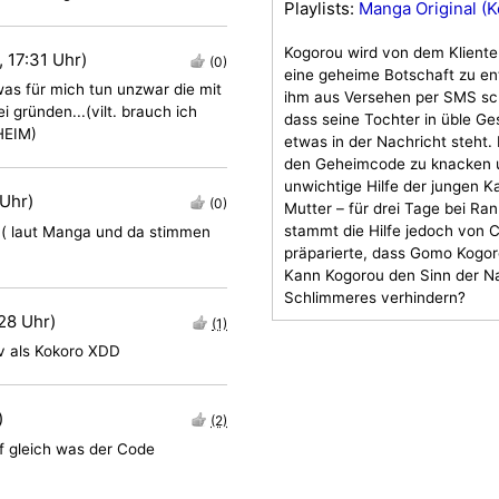
Playlists:
Manga Original (Ke
Kogorou wird von dem Klienten
, 17:31 Uhr)
(0)
eine geheime Botschaft zu en
was für mich tun unzwar die mit
ihm aus Versehen per SMS schi
gründen...(vilt. brauch ich
dass seine Tochter in üble Ges
HEIM)
etwas in der Nachricht steht.
den Geheimcode zu knacken un
unwichtige Hilfe der jungen K
 Uhr)
(0)
Mutter – für drei Tage bei Ran
stammt die Hilfe jedoch von 
o ( laut Manga und da stimmen
präparierte, dass Gomo Kogoro
Kann Kogorou den Sinn der N
Schlimmeres verhindern?
28 Uhr)
(1)
iv als Kokoro XDD
)
(2)
f gleich was der Code