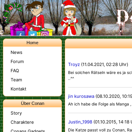
Home
News
Forum
Troyz
(11.04.2021, 02:28 Uhr)
FAQ
Bei solchen Rätseln wäre es ja s
..^^
Team
Kontakt
jin kurosawa
(08.10.2020, 10:1
Über Conan
Ah ich habe die Folge als Manga 
Story
Justin_1998
(01.10.2015, 14:18 
Charaktere
Die Katze passt voll zu Conan, R
Conans Gadgets