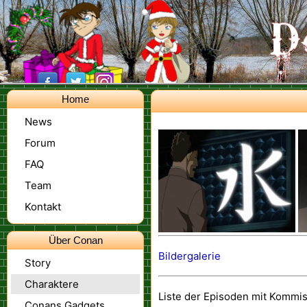
Home
News
Forum
FAQ
Team
Kontakt
Über Conan
Bildergalerie
Story
Charaktere
Liste der Episoden mit Komm
Conans Gadgets