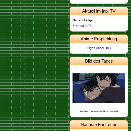
Aktuell im jap. TV
Neuste Folge
Episode 1173
Anime Empfehlung
High School D×D
Bild des Tages
Dieses Bild stammt von der
.
Episode 674
Schon gewusst, dass Kogoro eine
Narbe an der Schulter hat, die er sich
angeblich bei einem Baseballspiel
geholt hat?
Für Infos, fahre mit der Maus aufs Bild.
Nächste Fantreffen