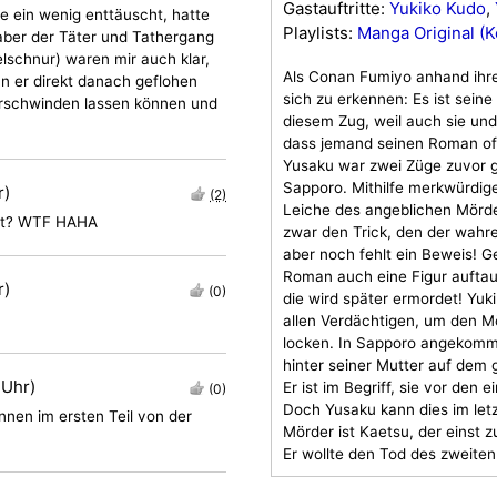
Gastauftritte:
Yukiko Kudo
,
de ein wenig enttäuscht, hatte
Playlists:
Manga Original (Ke
aber der Täter und Tathergang
lschnur) waren mir auch klar,
Als Conan Fumiyo anhand ihres
n er direkt danach geflohen
sich zu erkennen: Es ist seine
erschwinden lassen können und
diesem Zug, weil auch sie und
dass jemand seinen Roman offe
Yusaku war zwei Züge zuvor g
Sapporo. Mithilfe merkwürdige
r)
(2)
Leiche des angeblichen Mörde
rst? WTF HAHA
zwar den Trick, den der wahr
aber noch fehlt ein Beweis! G
Roman auch eine Figur auftauc
r)
(0)
die wird später ermordet! Yu
allen Verdächtigen, um den M
locken. In Sapporo angekomm
hinter seiner Mutter auf dem
 Uhr)
Er ist im Begriff, sie vor den
(0)
Doch Yusaku kann dies im let
nnen im ersten Teil von der
Mörder ist Kaetsu, der einst
Er wollte den Tod des zweite