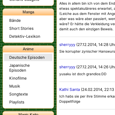
Alles in allem bin ich von dem En
etwas spektakuläreres erwartet, 
Manga
(Leiche aus dem Fenster mit Ange
aber was wäre aber passiert, wen
Bände
wäre? Er hätte die Verkleidung v
Short Stories
damit auch den einzigen Beweis.
Detektiv-Lexikon
sherryyy
(27.12.2014, 14:28 Uh
Anime
Sie korrupter zynischer Hanswu
Deutsche Episoden
Japanische
sherryyy
(27.12.2014, 14:26 Uh
Episoden
yusaku ist doch grandios:DD
Kinofilme
Musik
Kathi Santa
(24.02.2014, 22:13
Songtexte
Ich habs sie per ihre Stimme erka
Doppeltfolge
Playlists
Magic Kaito