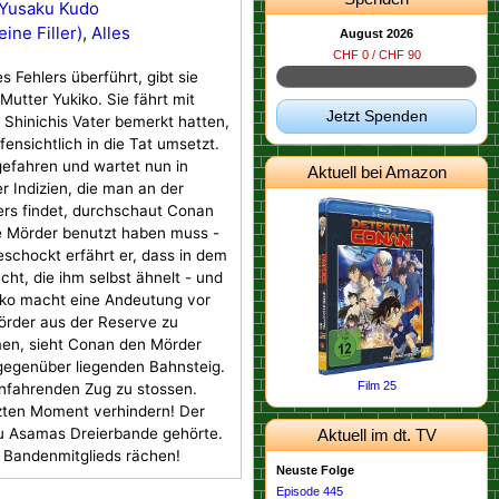
Yusaku Kudo
ine Filler)
,
Alles
August 2026
CHF 0 / CHF 90
 Fehlers überführt, gibt sie
 Mutter Yukiko. Sie fährt mit
Jetzt Spenden
 Shinichis Vater bemerkt hatten,
nsichtlich in die Tat umsetzt.
efahren und wartet nun in
Aktuell bei Amazon
r Indizien, die man an der
rs findet, durchschaut Conan
e Mörder benutzt haben muss -
eschockt erfährt er, dass in dem
ht, die ihm selbst ähnelt - und
kiko macht eine Andeutung vor
örder aus der Reserve zu
en, sieht Conan den Mörder
 gegenüber liegenden Bahnsteig.
Film 25
 einfahrenden Zug zu stossen.
zten Moment verhindern! Der
 zu Asamas Dreierbande gehörte.
Aktuell im dt. TV
n Bandenmitglieds rächen!
Neuste Folge
Episode 445