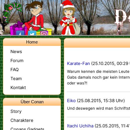
Home
News
Forum
Karate-Fan
(25.10.2015, 00:29
FAQ
Warum kennen die meisten Leute d
Gabs damals noch gar kein Interne
Team
oder was?!
Kontakt
Eiko
(25.08.2015, 15:38 Uhr)
Über Conan
Und deswegen wird man Schriftste
Story
Charaktere
Itachi Uchiha
(25.05.2015, 11:4
Conans Gadgets