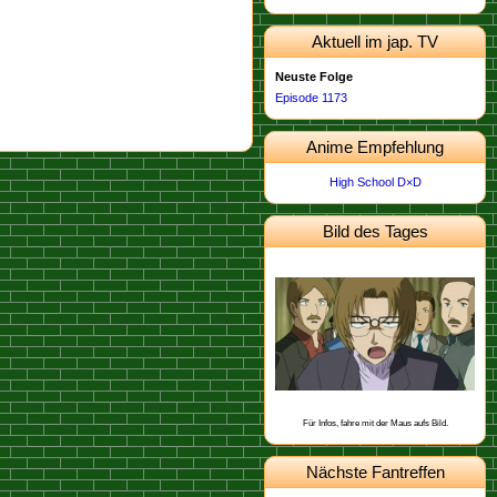
Aktuell im jap. TV
Neuste Folge
Episode 1173
Anime Empfehlung
High School D×D
Bild des Tages
Dieses Bild stammt von der
.
Episode 498
Schon gewusst, dass Heiji aus Osaka
stammt?
Für Infos, fahre mit der Maus aufs Bild.
Nächste Fantreffen