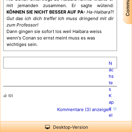
Community
mit jemanden zusammen. Er sagte wütend:
KÖNNEN
SIE
NICHT
BESSER
AUF
PA-
Ha-Haibara?!
Gut
das
ich
dich
treffe!
Ich
muss
dringend
mit
dir
zum
Professor!
Dann gingen sie sofort los weil Haibara weiss
wenn's Conan so ernst meint muss es was
wichtiges sein.
N
äc
hs
te
s
K
(0)
ap
it
Kommentare (3) anzeigen
el
Desktop-Version