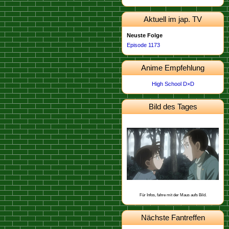
Aktuell im jap. TV
Neuste Folge
Episode 1173
Anime Empfehlung
High School D×D
Bild des Tages
Dieses Bild stammt von der
.
Episode 462
Schon gewusst, dass Yukiko Kudo mit
Sharon Vineyard und Toichi Kuroba
befreundet ist?
Für Infos, fahre mit der Maus aufs Bild.
Nächste Fantreffen