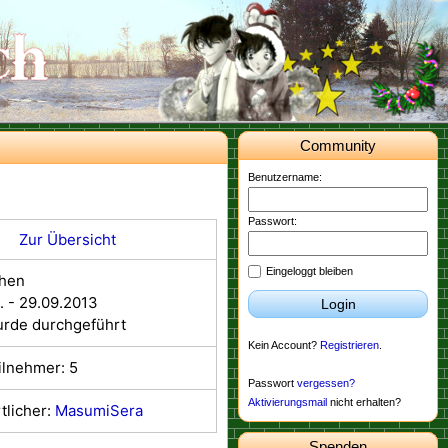
Community
Benutzername:
Passwort:
Zur Übersicht
Eingeloggt bleiben
chen
. - 29.09.2013
Login
urde durchgeführt
Kein Account?
Registrieren
.
ilnehmer: 5
Passwort
vergessen?
Aktivierungsmail
nicht erhalten?
tlicher:
MasumiSera
Spenden