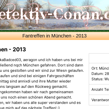
Fantreffen in München - 2013
hen - 2013
kaBadced03, aeragon und ich haben uns bei mir
hließend nqch München gefahren. Dort sind dann
Ort: Mün
zu uns gestoßen und wir sind zur Wiesn gelaufen.
Datum: 28
elaufen und sind bei einigen Fahrgeschäften
Status: W
ttag sind annixdi und ihre Mutter wieder
uns langsam auf den Rückweg gemacht.
Anzahl Te
 angekommen haben wir nach gemeinsamen
d uns noch einen schönen Abend gemacht.
Verantwor
len, wir haben uns alle super verstanden und es
ue mich auf das nächste Treffen! :)