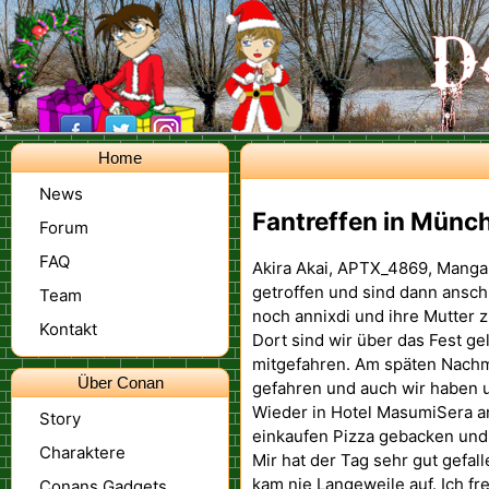
Home
News
Fantreffen in Münc
Forum
FAQ
Akira Akai, APTX_4869, Manga
getroffen und sind dann ansc
Team
noch annixdi und ihre Mutter 
Kontakt
Dort sind wir über das Fest g
mitgefahren. Am späten Nachmi
Über Conan
gefahren und auch wir haben 
Wieder in Hotel MasumiSera
Story
einkaufen Pizza gebacken un
Charaktere
Mir hat der Tag sehr gut gefal
kam nie Langeweile auf. Ich fre
Conans Gadgets