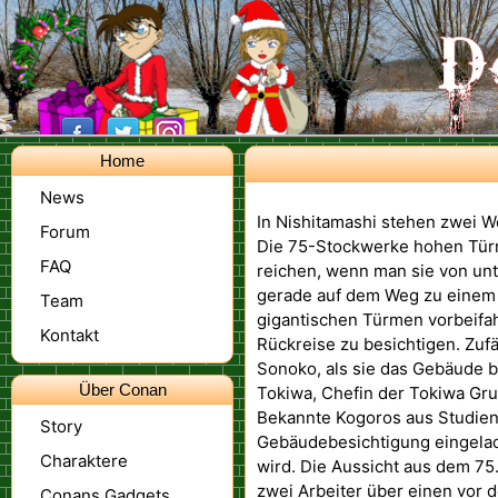
Home
News
In Nishitamashi stehen zwei Wo
Forum
Die 75-Stockwerke hohen Türm
FAQ
reichen, wenn man sie von unt
gerade auf dem Weg zu einem
Team
gigantischen Türmen vorbeifah
Kontakt
Rückreise zu besichtigen. Zufäl
Sonoko, als sie das Gebäude be
Über Conan
Tokiwa, Chefin der Tokiwa Gru
Bekannte Kogoros aus Studienz
Story
Gebäudebesichtigung eingelad
Charaktere
wird. Die Aussicht aus dem 75.
zwei Arbeiter über einen vor
Conans Gadgets