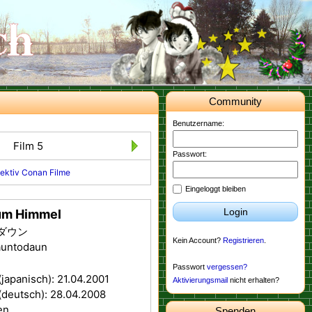
Community
Benutzername:
Film 5
Passwort:
ektiv Conan Filme
Eingeloggt bleiben
Login
um Himmel
ダウン
Kein Account?
Registrieren
.
auntodaun
Passwort
vergessen?
(japanisch): 21.04.2001
Aktivierungsmail
nicht erhalten?
(deutsch): 28.04.2008
en
Spenden