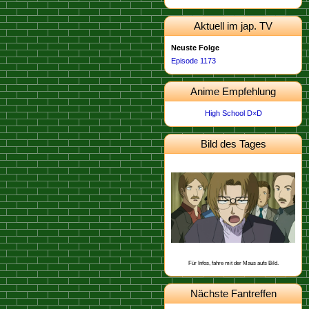
Aktuell im jap. TV
Neuste Folge
Episode 1173
Anime Empfehlung
High School D×D
Bild des Tages
Dieses Bild stammt von der
.
Episode 498
Schon gewusst, dass Heiji aus Osaka
stammt?
Für Infos, fahre mit der Maus aufs Bild.
Nächste Fantreffen