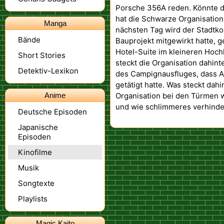
Porsche 356A reden. Könnte da
hat die Schwarze Organisatio
Manga
nächsten Tag wird der Stadtko
Bände
Bauprojekt mitgewirkt hatte, g
Hotel-Suite im kleineren Hoch
Short Stories
steckt die Organisation dahi
Detektiv-Lexikon
des Campignausfluges, dass A
getätigt hatte. Was steckt dah
Anime
Organisation bei den Türmen w
und wie schlimmeres verhind
Deutsche Episoden
Japanische
Episoden
Kinofilme
Musik
Songtexte
Playlists
Magic Kaito