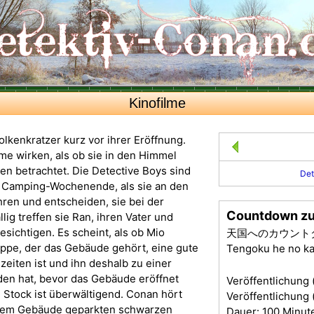
Kinofilme
lkenkratzer kurz vor ihrer Eröffnung.
e wirken, als ob sie in den Himmel
en betrachtet. Die Detective Boys sind
Det
 Camping-Wochenende, als sie an den
ren und entscheiden, sie bei der
Countdown z
lig treffen sie Ran, ihren Vater und
sichtigen. Es scheint, als ob Mio
天国へのカウント
ppe, der das Gebäude gehört, eine gute
Tengoku he no k
eiten ist und ihn deshalb zu einer
en hat, bevor das Gebäude eröffnet
Veröffentlichung 
 Stock ist überwältigend. Conan hört
Veröffentlichung 
 dem Gebäude geparkten schwarzen
Dauer: 100 Minut