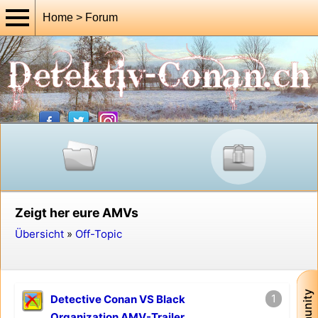
Home > Forum
Zeigt her eure AMVs
Übersicht
»
Off-Topic
1
Detective Conan VS Black
Organization AMV-Trailer