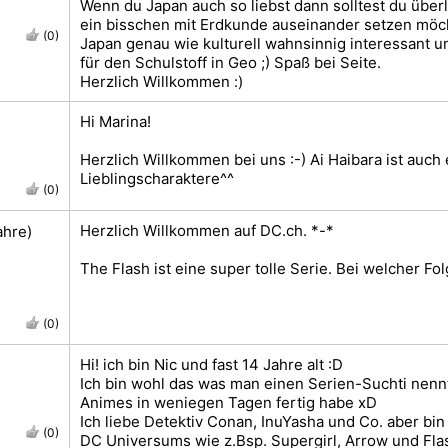
Wenn du Japan auch so liebst dann solltest du über
ein bisschen mit Erdkunde auseinander setzen möch
(0)
Japan genau wie kulturell wahnsinnig interessant u
für den Schulstoff in Geo ;) Spaß bei Seite.
Herzlich Willkommen :)
Hi Marina!
Herzlich Willkommen bei uns :-) Ai Haibara ist auch
Lieblingscharaktere^^
(0)
Herzlich Willkommen auf DC.ch. *-*
hre)
The Flash ist eine super tolle Serie. Bei welcher Fol
(0)
Hi! ich bin Nic und fast 14 Jahre alt :D
Ich bin wohl das was man einen Serien-Suchti nennt
Animes in weniegen Tagen fertig habe xD
Ich liebe Detektiv Conan, InuYasha und Co. aber bi
(0)
DC Universums wie z.Bsp. Supergirl, Arrow und Fla