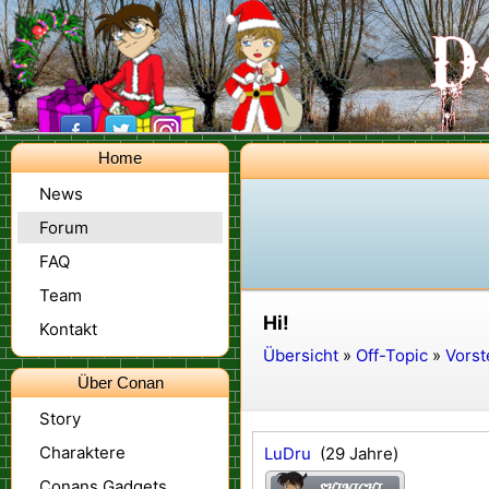
Home
News
Forum
FAQ
Team
Hi!
Kontakt
Übersicht
»
Off-Topic
»
Vorst
Über Conan
Story
Charaktere
LuDru
(29 Jahre)
Conans Gadgets