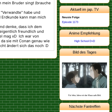
n mein Bruder singt (brauche
Aktuell im jap. TV
he "Verwandte" habe und
nd Erdkunde kann man mich
Neuste Folge
Episode 1173
und denke, dass ich dem
 eigentlich freundlich und
Anime Empfehlung
sel mag xD Ich war von
 da sie mit Conan genau wie
High School D×D
eicht ändert sich das noch :D
Bild des Tages
Dieses Bild stammt von der
.
Episode 462
Schon gewusst, dass Yukiko Kudo mit
Sharon Vineyard und Toichi Kuroba
befreundet ist?
Für Infos, fahre mit der Maus aufs Bild.
Nächste Fantreffen