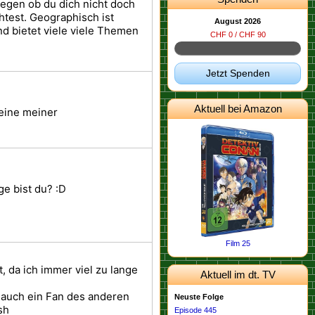
legen ob du dich nicht doch
test. Geographisch ist
August 2026
nd bietet viele viele Themen
CHF 0 / CHF 90
Jetzt Spenden
Aktuell bei Amazon
 eine meiner
ge bist du? :D
Film 25
, da ich immer viel zu lange
Aktuell im dt. TV
n auch ein Fan des anderen
Neuste Folge
sh
Episode 445