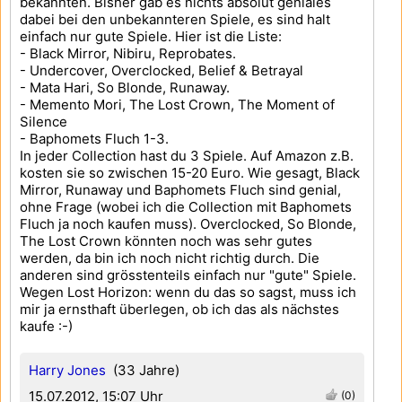
bekannten. Bisher gab es nichts absolut geniales
dabei bei den unbekannteren Spiele, es sind halt
einfach nur gute Spiele. Hier ist die Liste:
- Black Mirror, Nibiru, Reprobates.
- Undercover, Overclocked, Belief & Betrayal
- Mata Hari, So Blonde, Runaway.
- Memento Mori, The Lost Crown, The Moment of
Silence
- Baphomets Fluch 1-3.
In jeder Collection hast du 3 Spiele. Auf Amazon z.B.
kosten sie so zwischen 15-20 Euro. Wie gesagt, Black
Mirror, Runaway und Baphomets Fluch sind genial,
ohne Frage (wobei ich die Collection mit Baphomets
Fluch ja noch kaufen muss). Overclocked, So Blonde,
The Lost Crown könnten noch was sehr gutes
werden, da bin ich noch nicht richtig durch. Die
anderen sind grösstenteils einfach nur "gute" Spiele.
Wegen Lost Horizon: wenn du das so sagst, muss ich
mir ja ernsthaft überlegen, ob ich das als nächstes
kaufe :-)
Harry Jones
(33 Jahre)
15.07.2012, 15:07 Uhr
(0)