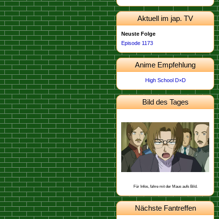
Aktuell im jap. TV
Neuste Folge
Episode 1173
Anime Empfehlung
High School D×D
Bild des Tages
Dieses Bild stammt von der
.
Episode 498
Schon gewusst, dass Heiji aus Osaka
stammt?
Für Infos, fahre mit der Maus aufs Bild.
Nächste Fantreffen