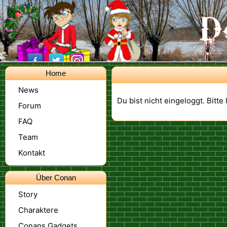
Home
News
Du bist nicht eingeloggt. Bitte
Forum
FAQ
Team
Kontakt
Über Conan
Story
Charaktere
Conans Gadgets