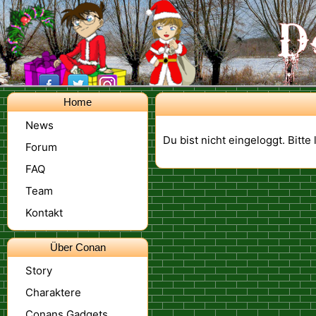
Home
News
Du bist nicht eingeloggt. Bitte
Forum
FAQ
Team
Kontakt
Über Conan
Story
Charaktere
Conans Gadgets