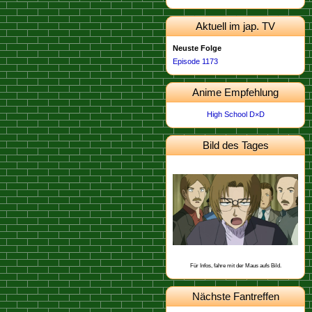
Aktuell im jap. TV
Neuste Folge
Episode 1173
Anime Empfehlung
High School D×D
Bild des Tages
Dieses Bild stammt von der
.
Episode 498
Schon gewusst, dass Heiji aus Osaka
stammt?
Für Infos, fahre mit der Maus aufs Bild.
Nächste Fantreffen