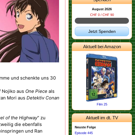
August 2026
CHF 0 / CHF 90
Jetzt Spenden
Aktuell bei Amazon
timme und schenkte uns 30
/ Nojiko aus
One Piece
als
Ran Mori aus
Detektiv Conan
Film 25
el of the Highway
" zu
Aktuell im dt. TV
weilig die ebenfalls
Neuste Folge
einspringen und Ran
Episode 445