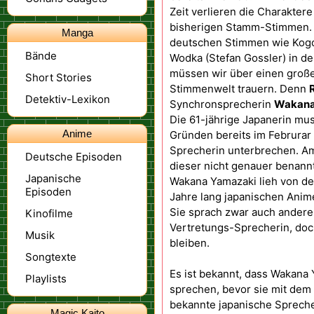
Zeit verlieren die Charakter
bisherigen Stamm-Stimmen. Da
Manga
deutschen Stimmen wie Kogor
Bände
Wodka (Stefan Gossler) in de
müssen wir über einen große
Short Stories
Stimmenwelt trauern. Denn
Detektiv-Lexikon
Synchronsprecherin
Wakana
Die 61-jährige Japanerin mu
Anime
Gründen bereits im Februrar 
Sprecherin unterbrechen. 
Deutsche Episoden
dieser nicht genauer benann
Japanische
Wakana Yamazaki lieh von de
Episoden
Jahre lang japanischen Anim
Sie sprach zwar auch andere
Kinofilme
Vertretungs-Sprecherin, doc
Musik
bleiben.
Songtexte
Es ist bekannt, dass Wakana 
Playlists
sprechen, bevor sie mit dem 
bekannte japanische Sprech
Magic Kaito