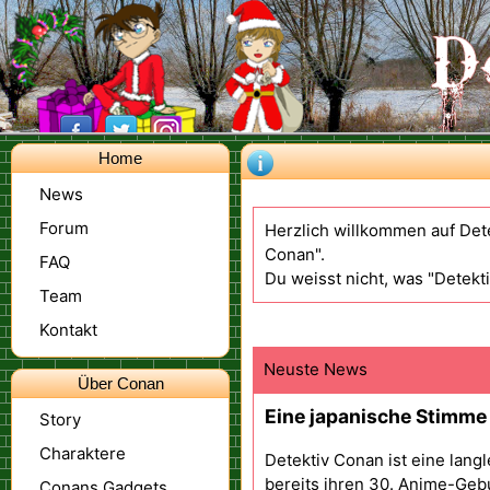
Home
News
Forum
Herzlich willkommen auf Det
Conan".
FAQ
Du weisst nicht, was "Detekt
Team
Kontakt
Neuste News
Über Conan
Eine japanische Stimme
Story
Charaktere
Detektiv Conan ist eine langl
bereits ihren 30. Anime-Gebur
Conans Gadgets