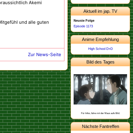
oraussichtlich Akemi
Aktuell im jap. TV
Neuste Folge
itgefühl und alle guten
Episode 1173
Anime Empfehlung
High School D×D
Zur News-Seite
Bild des Tages
Dieses Bild stammt von der
.
Episode 462
Schon gewusst, dass Yukiko Kudo mit
Sharon Vineyard und Toichi Kuroba
befreundet ist?
Für Infos, fahre mit der Maus aufs Bild.
Nächste Fantreffen