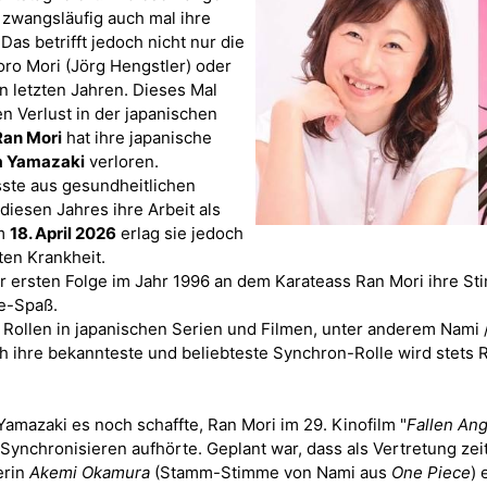
e zwangsläufig auch mal ihre
s betrifft jedoch nicht nur die
o Mori (Jörg Hengstler) oder
n letzten Jahren. Dieses Mal
n Verlust in der japanischen
Ran Mori
hat ihre japanische
 Yamazaki
verloren.
sste aus gesundheitlichen
diesen Jahres ihre Arbeit als
Am
18. April 2026
erlag sie jedoch
ten Krankheit.
r ersten Folge im Jahr 1996 an dem Karateass Ran Mori ihre S
e-Spaß.
 Rollen in japanischen Serien und Filmen, unter anderem Nami 
h ihre bekannteste und beliebteste Synchron-Rolle wird stets 
Yamazaki es noch schaffte, Ran Mori im 29. Kinofilm "
Fallen Ang
Synchronisieren aufhörte. Geplant war, dass als Vertretung zeit
erin
Akemi Okamura
(Stamm-Stimme von Nami aus
One Piece
) 