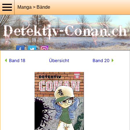
Manga > Bände
Band 18
Übersicht
Band 20