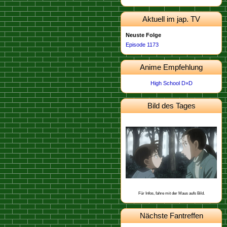
Aktuell im jap. TV
Neuste Folge
Episode 1173
Anime Empfehlung
High School D×D
Bild des Tages
Dieses Bild stammt von der
.
Episode 462
Schon gewusst, dass Yukiko Kudo mit
Sharon Vineyard und Toichi Kuroba
befreundet ist?
Für Infos, fahre mit der Maus aufs Bild.
Nächste Fantreffen