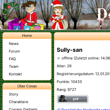
Home
News
Sully-san
Forum
offline (Zuletzt online: 14.0
FAQ
Alter: 29
Team
Registrierungsdatum: 12.01.20
Kontakt
Punkte: 10435
Über Conan
Rang: 9727
Story
Charaktere
Conans Gadgets
Persönliche Nachricht schr