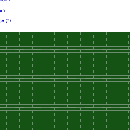
gen
an (2)