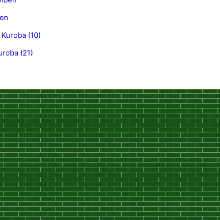
gen
 Kuroba (10)
roba (21)