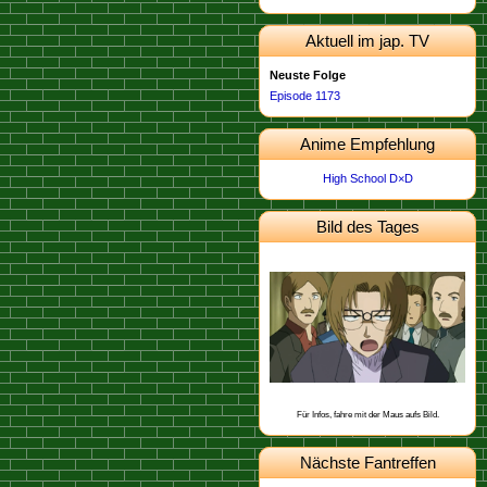
Aktuell im jap. TV
Neuste Folge
Episode 1173
Anime Empfehlung
High School D×D
Bild des Tages
Dieses Bild stammt von der
.
Episode 498
Schon gewusst, dass Heiji aus Osaka
stammt?
Für Infos, fahre mit der Maus aufs Bild.
Nächste Fantreffen