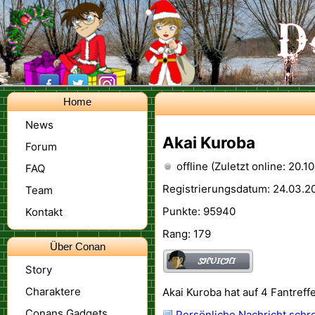
Home
News
Akai Kuroba
Forum
offline (Zuletzt online: 20.1
FAQ
Registrierungsdatum: 24.03.20
Team
Punkte: 95940
Kontakt
Rang: 179
Über Conan
Story
Charaktere
Akai Kuroba hat auf 4 Fantreff
Conans Gadgets
Persönliche Nachricht schr