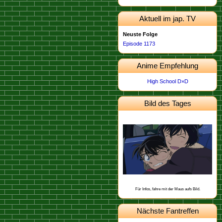
Aktuell im jap. TV
Neuste Folge
Episode 1173
Anime Empfehlung
High School D×D
Bild des Tages
Dieses Bild stammt von der
.
Episode 674
Schon gewusst, dass Kogoro eine
Narbe an der Schulter hat, die er sich
angeblich bei einem Baseballspiel
geholt hat?
Für Infos, fahre mit der Maus aufs Bild.
Nächste Fantreffen