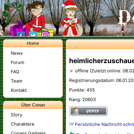
Home
News
heimlicherzuschau
Forum
offline (Zuletzt online: 08.0
FAQ
Registrierungsdatum: 06.01.20
Team
Punkte: 455
Kontakt
Rang: 20603
Über Conan
Story
Charaktere
Persönliche Nachricht schr
Conans Gadgets