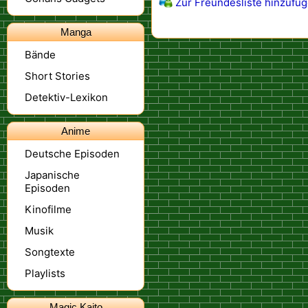
Zur Freundesliste hinzufü
Manga
Bände
Short Stories
Detektiv-Lexikon
Anime
Deutsche Episoden
Japanische
Episoden
Kinofilme
Musik
Songtexte
Playlists
Magic Kaito