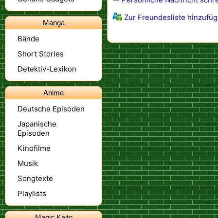
Zur Freundesliste hinzufü
Manga
Bände
Short Stories
Detektiv-Lexikon
Anime
Deutsche Episoden
Japanische
Episoden
Kinofilme
Musik
Songtexte
Playlists
Magic Kaito