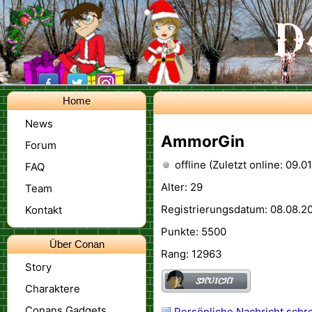
Home
News
AmmorGin
Forum
offline (Zuletzt online: 09.0
FAQ
Alter: 29
Team
Registrierungsdatum: 08.08.2
Kontakt
Punkte: 5500
Über Conan
Rang: 12963
Story
Charaktere
Conans Gadgets
Persönliche Nachricht schr