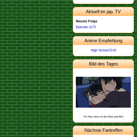
Aktuell im jap. TV
Neuste Folge
Episode 1173
Anime Empfehlung
High School D×D
Bild des Tages
Dieses Bild stammt von der
.
Episode 674
Schon gewusst, dass Kogoro eine
Narbe an der Schulter hat, die er sich
angeblich bei einem Baseballspiel
geholt hat?
Für Infos, fahre mit der Maus aufs Bild.
Nächste Fantreffen