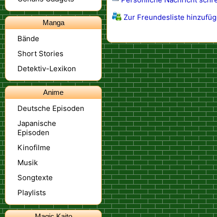
Zur Freundesliste hinzufü
Manga
Bände
Short Stories
Detektiv-Lexikon
Anime
Deutsche Episoden
Japanische
Episoden
Kinofilme
Musik
Songtexte
Playlists
Magic Kaito