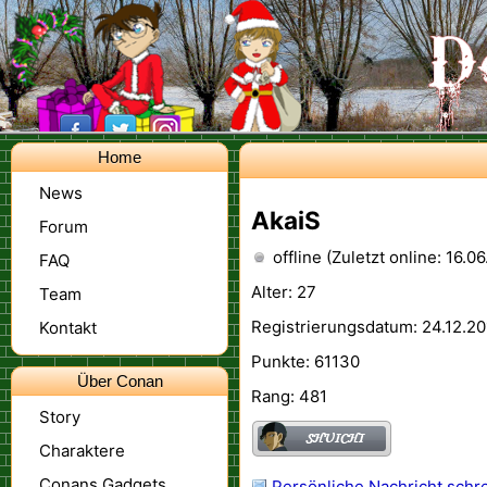
Home
News
AkaiS
Forum
offline (Zuletzt online: 16.0
FAQ
Alter: 27
Team
Registrierungsdatum: 24.12.20
Kontakt
Punkte: 61130
Über Conan
Rang: 481
Story
Charaktere
Conans Gadgets
Persönliche Nachricht schr