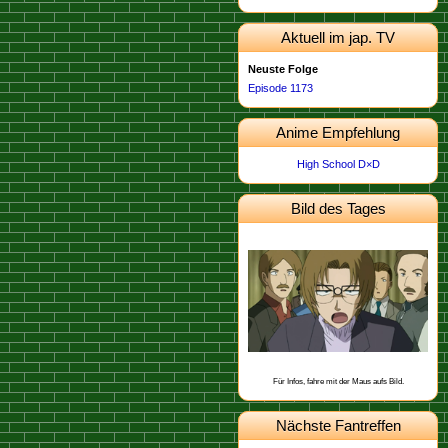
Aktuell im jap. TV
Neuste Folge
Episode 1173
Anime Empfehlung
High School D×D
Bild des Tages
Dieses Bild stammt von der
.
Episode 498
Schon gewusst, dass Heiji aus Osaka
stammt?
Für Infos, fahre mit der Maus aufs Bild.
Nächste Fantreffen