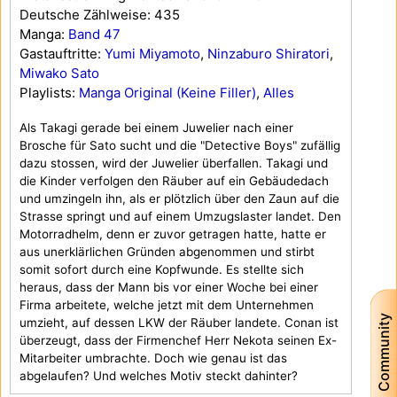
Deutsche Zählweise: 435
Manga:
Band 47
Gastauftritte:
Yumi Miyamoto
,
Ninzaburo Shiratori
,
Miwako Sato
Playlists:
Manga Original (Keine Filler)
,
Alles
Als Takagi gerade bei einem Juwelier nach einer
Brosche für Sato sucht und die "Detective Boys" zufällig
dazu stossen, wird der Juwelier überfallen. Takagi und
die Kinder verfolgen den Räuber auf ein Gebäudedach
und umzingeln ihn, als er plötzlich über den Zaun auf die
Strasse springt und auf einem Umzugslaster landet. Den
Motorradhelm, denn er zuvor getragen hatte, hatte er
aus unerklärlichen Gründen abgenommen und stirbt
somit sofort durch eine Kopfwunde. Es stellte sich
heraus, dass der Mann bis vor einer Woche bei einer
Firma arbeitete, welche jetzt mit dem Unternehmen
Community
umzieht, auf dessen LKW der Räuber landete. Conan ist
überzeugt, dass der Firmenchef Herr Nekota seinen Ex-
Mitarbeiter umbrachte. Doch wie genau ist das
abgelaufen? Und welches Motiv steckt dahinter?