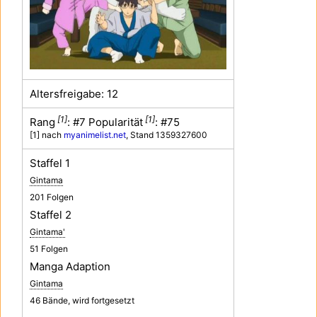
Altersfreigabe:
12
[1]
[1]
Rang
: #
7
Popularität
: #
75
[1] nach
myanimelist.net
, Stand 1359327600
Staffel 1
Gintama
201 Folgen
Staffel 2
Gintama'
51 Folgen
Manga Adaption
Gintama
46 Bände, wird fortgesetzt