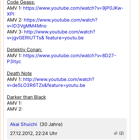
Code Geass:
AMV 1:
https://www.youtube.com/watch?v=9jP0JKw-
XPI
AMV 2:
https://www.youtube.com/watch?
v=lD3VgMM4Mno
AMV 3:
http://www.youtube.com/watch?
v=jgvGERIUTTs& feature=youtu.be
Detektiv Conan:
AMV 1:
https://www.youtube.com/watch?v=8D27-
P3ltyc
Death Note
AMV 1:
http://www.youtube.com/watch?
v=de5LO3R6TZs&feature=youtu.be
Darker than Black
AMV 1:
AMV 2:
Akai Shuichi
(30 Jahre)
27.12.2012, 22:24 Uhr
(2)