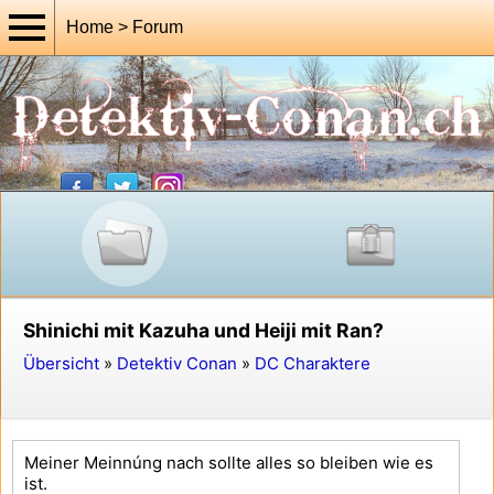
Home > Forum
Shinichi mit Kazuha und Heiji mit Ran?
Übersicht
»
Detektiv Conan
»
DC Charaktere
Meiner Meinnúng nach sollte alles so bleiben wie es
ist.