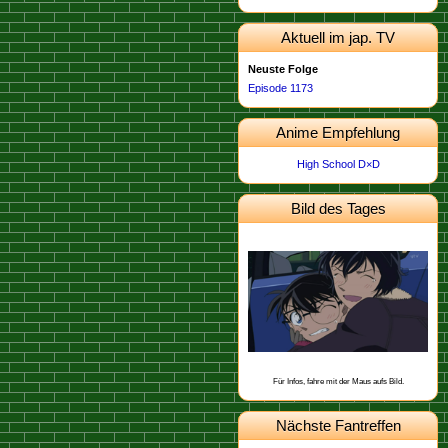
Aktuell im jap. TV
Neuste Folge
Episode 1173
Anime Empfehlung
High School D×D
Bild des Tages
Dieses Bild stammt von der
.
Episode 674
Schon gewusst, dass Kogoro eine
Narbe an der Schulter hat, die er sich
angeblich bei einem Baseballspiel
geholt hat?
Für Infos, fahre mit der Maus aufs Bild.
Nächste Fantreffen