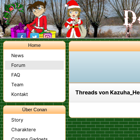
Home
News
Forum
FAQ
Team
Threads von Kazuha_Hei
Kontakt
Über Conan
Story
Charaktere
Conans Gadgets