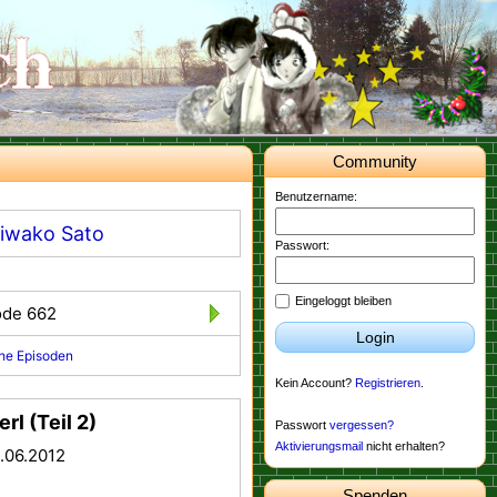
Community
Benutzername:
iwako Sato
Passwort:
Eingeloggt bleiben
ode 662
Login
he Episoden
Kein Account?
Registrieren
.
rl (Teil 2)
Passwort
vergessen?
Aktivierungsmail
nicht erhalten?
.06.2012
Spenden