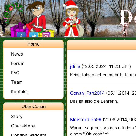
Home
News
Forum
jdilla
(12.05.2024, 11:23 Uhr)
FAQ
Keine folgen gehen mehr bitte um H
Team
Kontakt
Conan_Fan2014
(05.11.2014, 2
Das ist also die Lehrerin.
Über Conan
Story
Meisterdieb99
(21.08.2014, 00
Charaktere
Warum sagt der typ das mit dem "n
einem " Oh yeah" ^^
Conans Gadgets