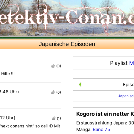
Japanische Episoden
Playlist
M
(0)
ilfe !!!
Epis
3:46 Uhr)
(0)
Japanisc
Kogoro ist ein netter Ke
:12 Uhr)
(1)
Erstausstrahlung Japan: 30
ext conans hint" so geil :D Mit
Manga:
Band 75