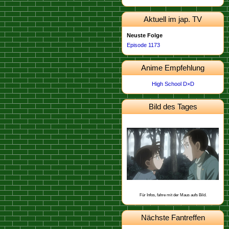
Aktuell im jap. TV
Neuste Folge
Episode 1173
Anime Empfehlung
High School D×D
Bild des Tages
Dieses Bild stammt von der
.
Episode 462
Schon gewusst, dass Yukiko Kudo mit
Sharon Vineyard und Toichi Kuroba
befreundet ist?
Für Infos, fahre mit der Maus aufs Bild.
Nächste Fantreffen