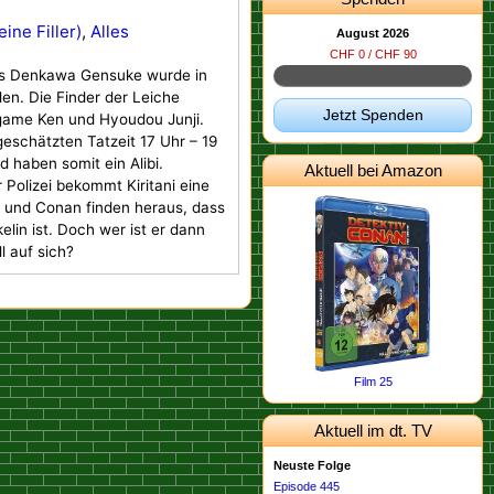
ine Filler)
,
Alles
August 2026
CHF 0 / CHF 90
s Denkawa Gensuke wurde in
en. Die Finder der Leiche
Jetzt Spenden
game Ken und Hyoudou Junji.
geschätzten Tatzeit 17 Uhr – 19
haben somit ein Alibi.
Aktuell bei Amazon
Polizei bekommt Kiritani eine
n und Conan finden heraus, dass
lin ist. Doch wer ist er dann
l auf sich?
Film 25
Aktuell im dt. TV
Neuste Folge
Episode 445