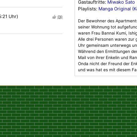
Gastauftritte:
Miwako Sato
Playlists:
Manga Original (Ke
5:21 Uhr)
(3)
Der Bewohner des Apartment
seiner Wohnung tot aufgefund
waren Frau Bannai Kumi, Ishi
Alle drei Personen waren zur 
Uhr gemeinsam unterwegs und 
Während den Ermittlungen der 
Mail von ihrer Enkelin und Ra
Onda nicht der Freund der Enke
und was hat es mit diesem Fal