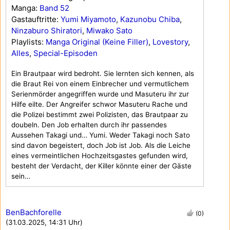
Manga:
Band 52
Gastauftritte:
Yumi Miyamoto
,
Kazunobu Chiba
,
Ninzaburo Shiratori
,
Miwako Sato
Playlists:
Manga Original (Keine Filler)
,
Lovestory
,
Alles
,
Special-Episoden
Ein Brautpaar wird bedroht. Sie lernten sich kennen, als
die Braut Rei von einem Einbrecher und vermutlichem
Serienmörder angegriffen wurde und Masuteru ihr zur
Hilfe eilte. Der Angreifer schwor Masuteru Rache und
die Polizei bestimmt zwei Polizisten, das Brautpaar zu
doubeln. Den Job erhalten durch ihr passendes
Aussehen Takagi und… Yumi. Weder Takagi noch Sato
sind davon begeistert, doch Job ist Job. Als die Leiche
eines vermeintlichen Hochzeitsgastes gefunden wird,
besteht der Verdacht, der Killer könnte einer der Gäste
sein…
BenBachforelle
(0)
(31.03.2025, 14:31 Uhr)