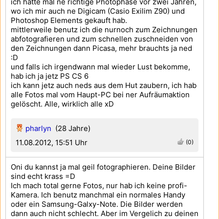
ich hatte mal ne richtige Photophase vor zwei Jahren,
wo ich mir auch ne Digicam (Casio Exilim Z90) und
Photoshop Elements gekauft hab.
mittlerweile benutz ich die nurnoch zum Zeichnungen
abfotografieren und zum schnellen zuschneiden von
den Zeichnungen dann Picasa, mehr brauchts ja ned
:D
und falls ich irgendwann mal wieder Lust bekomme,
hab ich ja jetz PS CS 6
ich kann jetz auch neds aus dem Hut zaubern, ich hab
alle Fotos mal vom Haupt-PC bei ner Aufräumaktion
gelöscht. Alle, wirklich alle xD
pharlyn
(28 Jahre)
11.08.2012, 15:51 Uhr
(0)
Oni du kannst ja mal geil fotographieren. Deine Bilder
sind echt krass =D
Ich mach total gerne Fotos, nur hab ich keine profi-
Kamera. Ich benutz manchmal ein normales Handy
oder ein Samsung-Galxy-Note. Die Bilder werden
dann auch nicht schlecht. Aber im Vergelich zu deinen