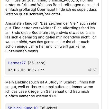
Ich muss dir zustimmen, Shinichi_Kudo_10, Holmes
erster Auftritt und Watsons Beschreibungen dazu sind
einfach großartig! Überhaupt finde ich es super, dass
Watson quasi schreibt/berichtet.
Ansonsten fand ich "Das Zeichen der Vier" auch sehr
gut. Eine netter verzwickter Plot. Allerdings fand ich
am Ende diese Bootsfahrt irgendwie etwas seltsam;
las sich eigenartig und gefiel mir irgendwie nicht. Ich
wusste nicht, was das ganze sollte (ist aber auch
schon einige Jahre her und ich weiß gar keine
Einzelheiten mehr).
Hermes27
(36 Jahre)
07.01.2015, 16:57 Uhr
(0)
Mein Lieblingsbuch ist A Study in Scarlet .. finds halt
so gut, weil er das erste mal auftaucht immer wenn
ich das Lese kriege ich Gänsehaut und freu mich
einfach immer so extrem :D :D
Shinichi_Kudo_10
(35 Jahre)