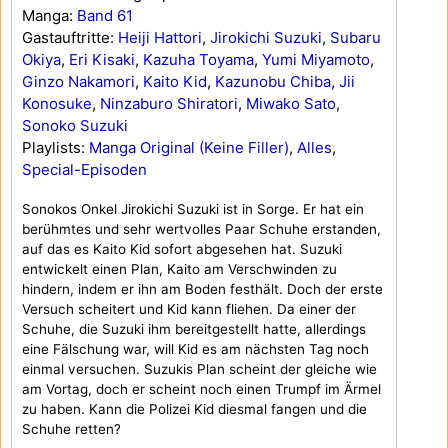
Manga:
Band 61
Gastauftritte:
Heiji Hattori
,
Jirokichi Suzuki
,
Subaru
Okiya
,
Eri Kisaki
,
Kazuha Toyama
,
Yumi Miyamoto
,
Ginzo Nakamori
,
Kaito Kid
,
Kazunobu Chiba
,
Jii
Konosuke
,
Ninzaburo Shiratori
,
Miwako Sato
,
Sonoko Suzuki
Playlists:
Manga Original (Keine Filler)
,
Alles
,
Special-Episoden
Sonokos Onkel Jirokichi Suzuki ist in Sorge. Er hat ein
berühmtes und sehr wertvolles Paar Schuhe erstanden,
auf das es Kaito Kid sofort abgesehen hat. Suzuki
entwickelt einen Plan, Kaito am Verschwinden zu
hindern, indem er ihn am Boden festhält. Doch der erste
Versuch scheitert und Kid kann fliehen. Da einer der
Schuhe, die Suzuki ihm bereitgestellt hatte, allerdings
eine Fälschung war, will Kid es am nächsten Tag noch
einmal versuchen. Suzukis Plan scheint der gleiche wie
am Vortag, doch er scheint noch einen Trumpf im Ärmel
zu haben. Kann die Polizei Kid diesmal fangen und die
Schuhe retten?