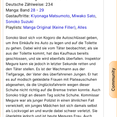
Deutsche Zählweise: 234
Manga: Band
28
-
29
Gastauftritte:
Kiyonaga Matsumoto
,
Miwako Sato
,
Sonoko Suzuki
Playlists:
Manga Original (Keine Filler)
,
Alles
Sonoko lässt sich von Kogoro die Autoschlüssel geben,
um ihre Einkäufe ins Auto zu legen und auf die Toilette
zu gehen. Dabei wird sie vom Täter beobachtet; als sie
aus der Toilette kommt, hat das Kaufhaus bereits
geschlossen, und sie wird ebenfalls überfallen. Inspektor
Megure kann sie jedoch in letzter Sekunde retten und
den Täter stellen. Es ist der Wachmann aus der
Community
Tiefgarage, der Vater des überfahrenen Jungen. Er hat
es auf modisch gekleidete Frauen mit Plateauschuhen
abgesehen, da die Unglücksfahrerin wegen dieser
Schuhe nicht richtig auf die Bremse treten konnte. Auch
Sonoko trägt an diesem Tag solche Schuhe. Kommissar
Megure war als junger Polizist in einen ähnlichen Fall
verwickelt; ein junges Mädchen bot sich damals selbst
als Lockvogel an und wurde dabei schwer verletzt. Sie
überlebte jedoch und ist heute Megures Frau. Auch