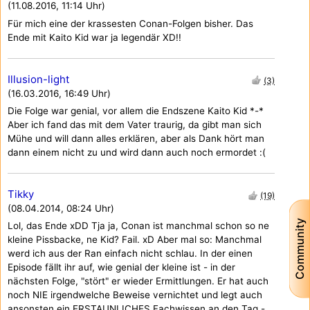
(11.08.2016, 11:14 Uhr)
Für mich eine der krassesten Conan-Folgen bisher. Das
Ende mit Kaito Kid war ja legendär XD!!
Illusion-light
(3)
(16.03.2016, 16:49 Uhr)
Die Folge war genial, vor allem die Endszene Kaito Kid *-*
Aber ich fand das mit dem Vater traurig, da gibt man sich
Mühe und will dann alles erklären, aber als Dank hört man
dann einem nicht zu und wird dann auch noch ermordet :(
Tikky
(19)
(08.04.2014, 08:24 Uhr)
Community
Lol, das Ende xDD Tja ja, Conan ist manchmal schon so ne
kleine Pissbacke, ne Kid? Fail. xD Aber mal so: Manchmal
werd ich aus der Ran einfach nicht schlau. In der einen
Episode fällt ihr auf, wie genial der kleine ist - in der
nächsten Folge, "stört" er wieder Ermittlungen. Er hat auch
noch NIE irgendwelche Beweise vernichtet und legt auch
ansonsten ein ERSTAUNLICHES Fachwissen an den Tag -