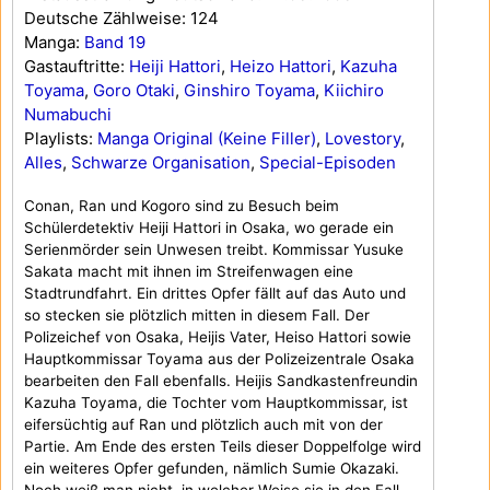
Deutsche Zählweise: 124
Manga:
Band 19
Gastauftritte:
Heiji Hattori
,
Heizo Hattori
,
Kazuha
Toyama
,
Goro Otaki
,
Ginshiro Toyama
,
Kiichiro
Numabuchi
Playlists:
Manga Original (Keine Filler)
,
Lovestory
,
Alles
,
Schwarze Organisation
,
Special-Episoden
Conan, Ran und Kogoro sind zu Besuch beim
Schülerdetektiv Heiji Hattori in Osaka, wo gerade ein
Serienmörder sein Unwesen treibt. Kommissar Yusuke
Sakata macht mit ihnen im Streifenwagen eine
Stadtrundfahrt. Ein drittes Opfer fällt auf das Auto und
so stecken sie plötzlich mitten in diesem Fall. Der
Polizeichef von Osaka, Heijis Vater, Heiso Hattori sowie
Hauptkommissar Toyama aus der Polizeizentrale Osaka
bearbeiten den Fall ebenfalls. Heijis Sandkastenfreundin
Kazuha Toyama, die Tochter vom Hauptkommissar, ist
eifersüchtig auf Ran und plötzlich auch mit von der
Partie. Am Ende des ersten Teils dieser Doppelfolge wird
ein weiteres Opfer gefunden, nämlich Sumie Okazaki.
Noch weiß man nicht, in welcher Weise sie in den Fall