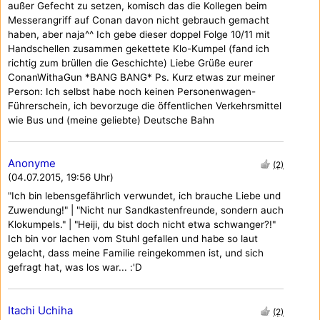
außer Gefecht zu setzen, komisch das die Kollegen beim
Messerangriff auf Conan davon nicht gebrauch gemacht
haben, aber naja^^ Ich gebe dieser doppel Folge 10/11 mit
Handschellen zusammen gekettete Klo-Kumpel (fand ich
richtig zum brüllen die Geschichte) Liebe Grüße eurer
ConanWithaGun *BANG BANG* Ps. Kurz etwas zur meiner
Person: Ich selbst habe noch keinen Personenwagen-
Führerschein, ich bevorzuge die öffentlichen Verkehrsmittel
wie Bus und (meine geliebte) Deutsche Bahn
Anonyme
(2)
(04.07.2015, 19:56 Uhr)
"Ich bin lebensgefährlich verwundet, ich brauche Liebe und
Zuwendung!" | "Nicht nur Sandkastenfreunde, sondern auch
Klokumpels." | "Heiji, du bist doch nicht etwa schwanger?!"
Ich bin vor lachen vom Stuhl gefallen und habe so laut
gelacht, dass meine Familie reingekommen ist, und sich
gefragt hat, was los war... :'D
Itachi Uchiha
(2)