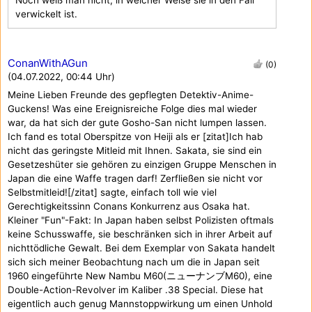
verwickelt ist.
ConanWithAGun
(0)
(04.07.2022, 00:44 Uhr)
Meine Lieben Freunde des gepflegten Detektiv-Anime-
Guckens! Was eine Ereignisreiche Folge dies mal wieder
war, da hat sich der gute Gosho-San nicht lumpen lassen.
Ich fand es total Oberspitze von Heiji als er [zitat]Ich hab
nicht das geringste Mitleid mit Ihnen. Sakata, sie sind ein
Gesetzeshüter sie gehören zu einzigen Gruppe Menschen in
Japan die eine Waffe tragen darf! Zerfließen sie nicht vor
Selbstmitleid![/zitat] sagte, einfach toll wie viel
Gerechtigkeitssinn Conans Konkurrenz aus Osaka hat.
Kleiner "Fun"-Fakt: In Japan haben selbst Polizisten oftmals
keine Schusswaffe, sie beschränken sich in ihrer Arbeit auf
nichttödliche Gewalt. Bei dem Exemplar von Sakata handelt
sich sich meiner Beobachtung nach um die in Japan seit
1960 eingeführte New Nambu M60(ニューナンブM60), eine
Double-Action-Revolver im Kaliber .38 Special. Diese hat
eigentlich auch genug Mannstoppwirkung um einen Unhold