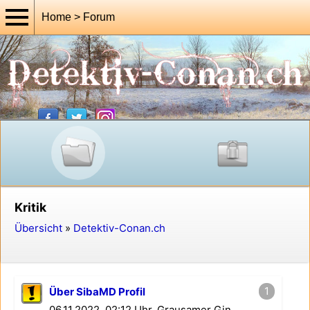
Home > Forum
Kritik
Übersicht
»
Detektiv-Conan.ch
1
Über SibaMD Profil
06.11.2022, 02:12 Uhr, Grausamer Gin