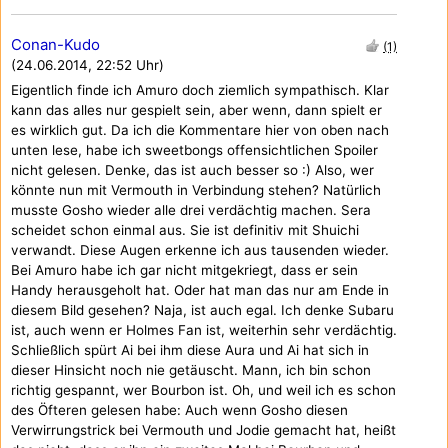
Conan-Kudo
(1)
(24.06.2014, 22:52 Uhr)
Eigentlich finde ich Amuro doch ziemlich sympathisch. Klar
kann das alles nur gespielt sein, aber wenn, dann spielt er
es wirklich gut. Da ich die Kommentare hier von oben nach
unten lese, habe ich sweetbongs offensichtlichen Spoiler
nicht gelesen. Denke, das ist auch besser so :) Also, wer
könnte nun mit Vermouth in Verbindung stehen? Natürlich
musste Gosho wieder alle drei verdächtig machen. Sera
scheidet schon einmal aus. Sie ist definitiv mit Shuichi
verwandt. Diese Augen erkenne ich aus tausenden wieder.
Bei Amuro habe ich gar nicht mitgekriegt, dass er sein
Handy herausgeholt hat. Oder hat man das nur am Ende in
diesem Bild gesehen? Naja, ist auch egal. Ich denke Subaru
ist, auch wenn er Holmes Fan ist, weiterhin sehr verdächtig.
Schließlich spürt Ai bei ihm diese Aura und Ai hat sich in
dieser Hinsicht noch nie getäuscht. Mann, ich bin schon
richtig gespannt, wer Bourbon ist. Oh, und weil ich es schon
des Öfteren gelesen habe: Auch wenn Gosho diesen
Verwirrungstrick bei Vermouth und Jodie gemacht hat, heißt