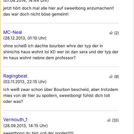
(07.04.2014, 14:44 Uhr)
jetzt hört doch mal alle hier auf sweetbong anzumachen!!
das war doch nicht böse gemeint!
MC-Neal
(2)
(28.12.2013, 01:10 Uhr)
ohne scheiß ich dachte bourben whre der typ der in
shinichis haus wohnt lol XD wer ist dan sera und der typ der
im haus wohnt nebne dem professor?
Ragingbeat
(9)
(03.11.2013, 22:15 Uhr)
Ich weiß zwar schon über Bourbon bescheid, aber trotzdem
mies von dir hier zu spoilern, sweetbong! fühlst dich toll
oder was?
Vermouth_1
(10)
(28.09.2013, 14:15 Uhr)
sweetbong du bist voll der spoiler!!!!!