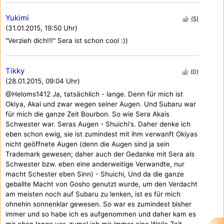
Yukimi
(5)
(31.01.2015, 19:50 Uhr)
"Verzieh dich!!!" Sera ist schon cool :))
Tikky
(0)
(28.01.2015, 09:04 Uhr)
@Heloms1412 Ja, tatsächlich - lange. Denn für mich ist
Okiya, Akai und zwar wegen seiner Augen. Und Subaru war
für mich die ganze Zeit Bourbon. So wie Sera Akais
Schwester war. Seras Augen - Shuichi's. Daher denke ich
eben schon ewig, sie ist zumindest mit ihm verwanft Okiyas
nicht geöffnete Augen (denn die Augen sind ja sein
Trademark gewesen; daher auch der Gedanke mit Sera als
Schwester bzw. eben eine anderweitige Verwandte, nur
macht Schester eben Sinn) - Shuichi, Und da die ganze
geballte Macht von Gosho genutzt wurde, um den Verdacht
am meisten noch auf Subaru zu lenken, ist es für mich
ohnehin sonnenklar gewesen. So war es zumindest bisher
immer und so habe ich es aufgenommen und daher kam es
mir eben lange vor, zumal ich mir immer eine Weile Zeit