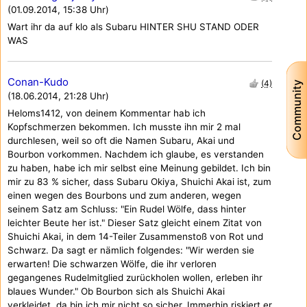
(01.09.2014, 15:38 Uhr)
Wart ihr da auf klo als Subaru HINTER SHU STAND ODER
WAS
Conan-Kudo
(4)
Community
(18.06.2014, 21:28 Uhr)
Heloms1412, von deinem Kommentar hab ich
Kopfschmerzen bekommen. Ich musste ihn mir 2 mal
durchlesen, weil so oft die Namen Subaru, Akai und
Bourbon vorkommen. Nachdem ich glaube, es verstanden
zu haben, habe ich mir selbst eine Meinung gebildet. Ich bin
mir zu 83 % sicher, dass Subaru Okiya, Shuichi Akai ist, zum
einen wegen des Bourbons und zum anderen, wegen
seinem Satz am Schluss: "Ein Rudel Wölfe, dass hinter
leichter Beute her ist." Dieser Satz gleicht einem Zitat von
Shuichi Akai, in dem 14-Teiler Zusammenstoß von Rot und
Schwarz. Da sagt er nämlich folgendes: "Wir werden sie
erwarten! Die schwarzen Wölfe, die ihr verloren
gegangenes Rudelmitglied zurückholen wollen, erleben ihr
blaues Wunder." Ob Bourbon sich als Shuichi Akai
verkleidet, da bin ich mir nicht so sicher. Immerhin riskiert er