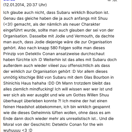
(12.01.2014, 20:37 Uhr)
Ich glaube auch nicht, dass Subaru wirklich Bourbon ist.
Genau das gleiche haben die ja auch anfangs mit Shuu
(<3!) gemacht, als der nämlich als neuer Charakter
eingeführt wurde, sollte man auch glauben der sei von der
Organisation. Dasselbe mit Jodie und Vermouth, da dachte
man auch, dass Jodie diejenige wäre die zur Organisation
gehört. Also nach knapp 580 Folgen sollte man dieses
Prinzip von Detektiv Conan ansatzweise durchschaut
haben fürchte ich :D Weiterhin ist das alles mit Subaru doch
außerdem auch wieder viiieel zuu offensichtlich als dass
der wirklich zur Organisation gehört :D Vor allem dieses
unnötig kitschige Bild von Subaru mit dem Glas Bourbon in
Shinichis Haus hahaha :DD Oh Mann trotzdem bleibt das
alles ziemlich mindfucking! Ich will wissen wer wer ist und
wer sich als wer ausgibt und wie um Gottes Willen Shuu
überhaupt überleben konnte ?! Ich meine der hat einen
feinen Headshot abbekommen, ich bin wirklich gespannt
wie die dieses Geheimnis lüften wollen, ohne dass es am
Ende dann doch wieder mehr als unrealistisch ist.. Und die
Moral von der Geschicht: Detektiv Conan for the win
wuhuuuu <3 :D