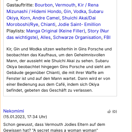
Gastauftritte:
Bourbon
,
Vermouth
,
Kir / Rena
Mizunashi / Hidemi Hondo
,
Gin
,
Vodka
,
Subaru
Okiya
,
Korn
,
Andre Camel
,
Shuichi Akai/Dai
Moroboshi/Rye
,
Chianti
,
Jodie Saint- Emillion
Playlists:
Manga Original (Keine Filler)
,
Story (Nur
das wichtigste)
,
Alles
,
Schwarze Organisation
,
FBI
Kir, Gin und Wodka sitzen weiterhin in Gins Porsche und
beobachten das Kaufhaus, um den Geheimnisvollen
Mann, der aussieht wie Shuichi Akai zu sehen. Subaru
Okiya beobachtet hingegen Gins Porsche und sieht am
Gebäude gegenüber Chianti, die mit ihrer Waffe am
Fenster ist und auf den Mann wartet. Dann wird er von
einer Bedienung aus dem Café, indem sich Okiya
befindet, gebeten das Geschäft zu verlassen.
Nekomimi
(0)
(15.01.2023, 17:34 Uhr)
Schon gewusst, dass Vermouth Jodies Eltern auf dem
Gewissen hat? "A secret makes a woman woman"